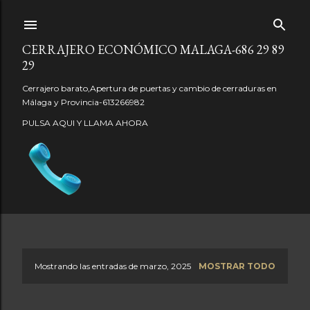
Ir al contenido principal
CERRAJERO ECONÓMICO MALAGA-686 29 89
29
Cerrajero barato,Apertura de puertas y cambio de cerraduras en
Málaga y Provincia-613266982
PULSA AQUI Y LLAMA AHORA
Mostrando las entradas de marzo, 2025
MOSTRAR TODO
E
n