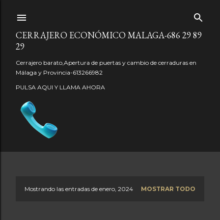
Ir al contenido principal
CERRAJERO ECONÓMICO MALAGA-686 29 89
29
Cerrajero barato,Apertura de puertas y cambio de cerraduras en
Málaga y Provincia-613266982
PULSA AQUI Y LLAMA AHORA
Mostrando las entradas de enero, 2024
MOSTRAR TODO
E
n