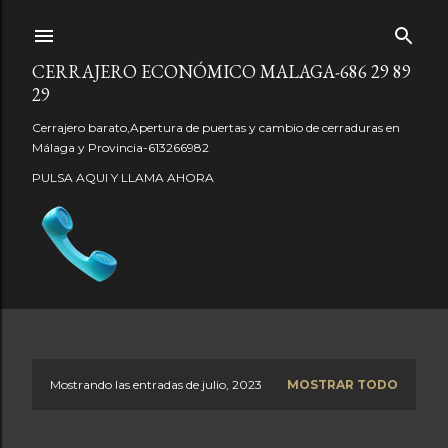
Ir al contenido principal
CERRAJERO ECONÓMICO MALAGA-686 29 89
29
Cerrajero barato,Apertura de puertas y cambio de cerraduras en
Málaga y Provincia-613266982
PULSA AQUI Y LLAMA AHORA
Mostrando las entradas de julio, 2023
MOSTRAR TODO
E
n