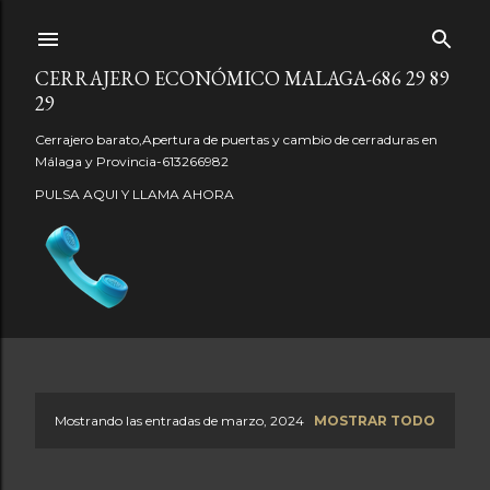
Ir al contenido principal
CERRAJERO ECONÓMICO MALAGA-686 29 89
29
Cerrajero barato,Apertura de puertas y cambio de cerraduras en
Málaga y Provincia-613266982
PULSA AQUI Y LLAMA AHORA
Mostrando las entradas de marzo, 2024
MOSTRAR TODO
E
n